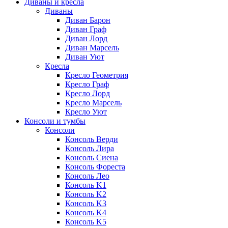
Диваны и кресла
Диваны
Диван Барон
Диван Граф
Диван Лорд
Диван Марсель
Диван Уют
Кресла
Кресло Геометрия
Кресло Граф
Кресло Лорд
Кресло Марсель
Кресло Уют
Консоли и тумбы
Консоли
Консоль Верди
Консоль Лира
Консоль Сиена
Консоль Фореста
Консоль Лео
Консоль K1
Консоль K2
Консоль K3
Консоль K4
Консоль K5