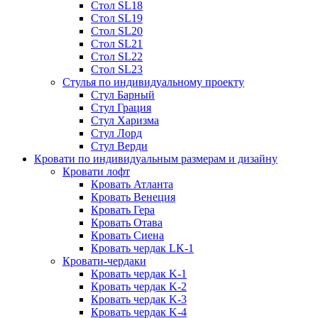
Стол SL18
Стол SL19
Стол SL20
Стол SL21
Стол SL22
Стол SL23
Стулья по индивидуальному проекту
Стул Барный
Стул Грация
Стул Харизма
Стул Лорд
Стул Верди
Кровати по индивидуальным размерам и дизайну
Кровати лофт
Кровать Атланта
Кровать Венеция
Кровать Гера
Кровать Отава
Кровать Сиена
Кровать чердак LK-1
Кровати-чердаки
Кровать чердак K-1
Кровать чердак K-2
Кровать чердак K-3
Кровать чердак K-4