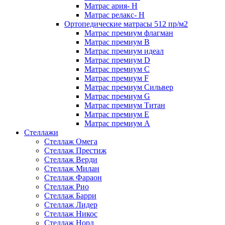
Матрас ария- Н
Матрас релакс- Н
Ортопедические матрасы 512 пр/м2
Матрас премиум флагман
Матрас премиум В
Матрас премиум идеал
Матрас премиум D
Матрас премиум C
Матрас премиум F
Матрас премиум Сильвер
Матрас премиум G
Матрас премиум Титан
Матрас премиум Е
Матрас премиум А
Стеллажи
Стеллаж Омега
Стеллаж Престиж
Стеллаж Верди
Стеллаж Милан
Стеллаж Фараон
Стеллаж Рио
Стеллаж Барри
Стеллаж Лидер
Стеллаж Никос
Стеллаж Норд