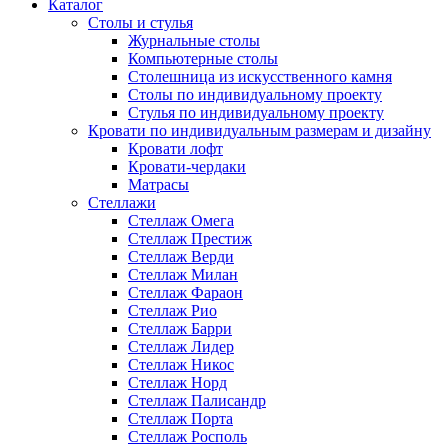
Каталог
Cтолы и стулья
Журнальные столы
Компьютерные столы
Столешница из искусственного камня
Столы по индивидуальному проекту
Стулья по индивидуальному проекту
Кровати по индивидуальным размерам и дизайну
Кровати лофт
Кровати-чердаки
Матрасы
Стеллажи
Стеллаж Омега
Стеллаж Престиж
Стеллаж Верди
Стеллаж Милан
Стеллаж Фараон
Стеллаж Рио
Стеллаж Барри
Стеллаж Лидер
Стеллаж Никос
Стеллаж Норд
Стеллаж Палисандр
Стеллаж Порта
Стеллаж Росполь