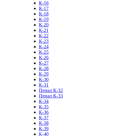
К-16
К-17
К-18
К-19
К-20
К-21
К-22
К-23
К-24
К-25
К-26
К-27
К-28
К-29
К-30
К-31
Пенал К-32
Пенал К-33
К-34
К-35
К-36
К-37
К-38
К-39
К-40