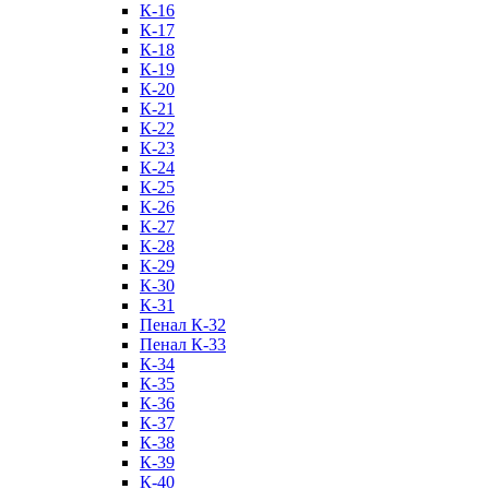
К-16
К-17
К-18
К-19
К-20
К-21
К-22
К-23
К-24
К-25
К-26
К-27
К-28
К-29
К-30
К-31
Пенал К-32
Пенал К-33
К-34
К-35
К-36
К-37
К-38
К-39
К-40