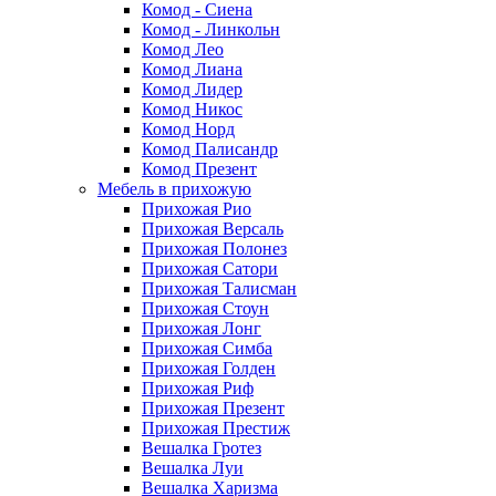
Комод - Сиена
Комод - Линкольн
Комод Лео
Комод Лиана
Комод Лидер
Комод Никос
Комод Норд
Комод Палисандр
Комод Презент
Мебель в прихожую
Прихожая Рио
Прихожая Версаль
Прихожая Полонез
Прихожая Сатори
Прихожая Талисман
Прихожая Стоун
Прихожая Лонг
Прихожая Симба
Прихожая Голден
Прихожая Риф
Прихожая Презент
Прихожая Престиж
Вешалка Гротез
Вешалка Луи
Вешалка Харизма