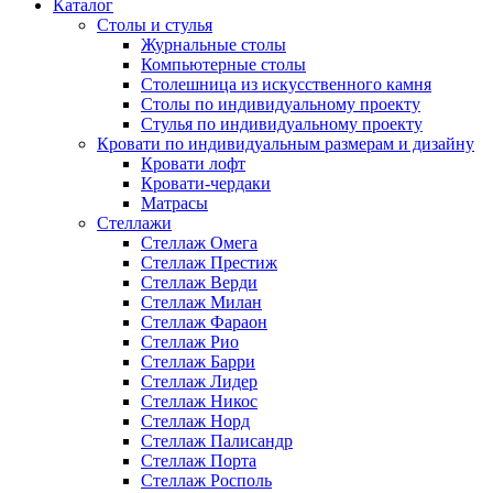
Каталог
Cтолы и стулья
Журнальные столы
Компьютерные столы
Столешница из искусственного камня
Столы по индивидуальному проекту
Стулья по индивидуальному проекту
Кровати по индивидуальным размерам и дизайну
Кровати лофт
Кровати-чердаки
Матрасы
Стеллажи
Стеллаж Омега
Стеллаж Престиж
Стеллаж Верди
Стеллаж Милан
Стеллаж Фараон
Стеллаж Рио
Стеллаж Барри
Стеллаж Лидер
Стеллаж Никос
Стеллаж Норд
Стеллаж Палисандр
Стеллаж Порта
Стеллаж Росполь