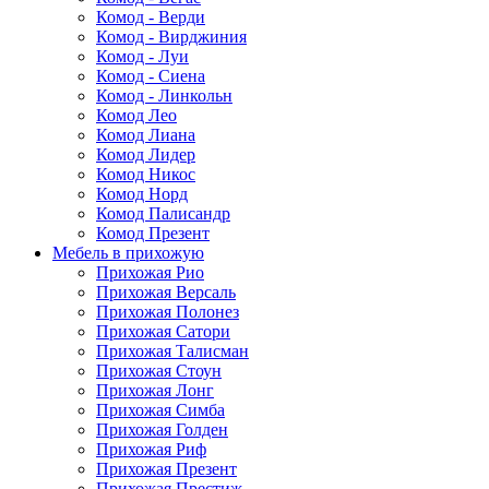
Комод - Верди
Комод - Вирджиния
Комод - Луи
Комод - Сиена
Комод - Линкольн
Комод Лео
Комод Лиана
Комод Лидер
Комод Никос
Комод Норд
Комод Палисандр
Комод Презент
Мебель в прихожую
Прихожая Рио
Прихожая Версаль
Прихожая Полонез
Прихожая Сатори
Прихожая Талисман
Прихожая Стоун
Прихожая Лонг
Прихожая Симба
Прихожая Голден
Прихожая Риф
Прихожая Презент
Прихожая Престиж