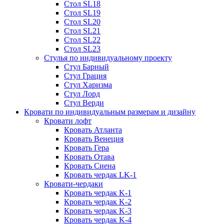
Стол SL18
Стол SL19
Стол SL20
Стол SL21
Стол SL22
Стол SL23
Стулья по индивидуальному проекту
Стул Барный
Стул Грация
Стул Харизма
Стул Лорд
Стул Верди
Кровати по индивидуальным размерам и дизайну
Кровати лофт
Кровать Атланта
Кровать Венеция
Кровать Гера
Кровать Отава
Кровать Сиена
Кровать чердак LK-1
Кровати-чердаки
Кровать чердак K-1
Кровать чердак K-2
Кровать чердак K-3
Кровать чердак K-4