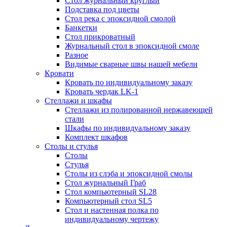
Стол журнальный круглый
Подставка под цветы
Стол река с эпоксидной смолой
Банкетки
Стол прикроватный
Журнальный стол в эпоксидной смоле
Разное
Видимые сварные швы нашей мебели
Кровати
Кровать по индивидуальному заказу
Кровать чердак LK-1
Стеллажи и шкафы
Стеллажи из полированной нержавеющей
стали
Шкафы по индивидуальному заказу
Комплект шкафов
Столы и стулья
Столы
Стулья
Столы из слэба и эпоксидной смолы
Стол журнальный Граб
Стол компьютерный SL28
Компьютерный стол SL5
Стол и настенная полка по
индивидуальному чертежу