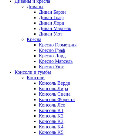
Диваны и кресла
Диваны
Диван Барон
Диван Граф
Диван Лорд
Диван Марсель
Диван Уют
Кресла
Кресло Геометрия
Кресло Граф
Кресло Лорд
Кресло Марсель
Кресло Уют
Консоли и тумбы
Консоли
Консоль Верди
Консоль Лира
Консоль Сиена
Консоль Фореста
Консоль Лео
Консоль K1
Консоль K2
Консоль K3
Консоль K4
Консоль K5