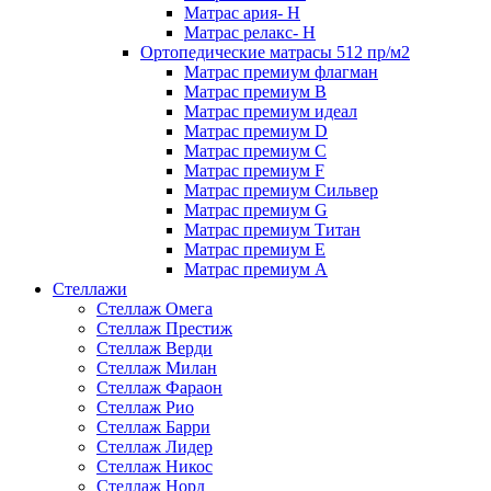
Матрас ария- Н
Матрас релакс- Н
Ортопедические матрасы 512 пр/м2
Матрас премиум флагман
Матрас премиум В
Матрас премиум идеал
Матрас премиум D
Матрас премиум C
Матрас премиум F
Матрас премиум Сильвер
Матрас премиум G
Матрас премиум Титан
Матрас премиум Е
Матрас премиум А
Стеллажи
Стеллаж Омега
Стеллаж Престиж
Стеллаж Верди
Стеллаж Милан
Стеллаж Фараон
Стеллаж Рио
Стеллаж Барри
Стеллаж Лидер
Стеллаж Никос
Стеллаж Норд