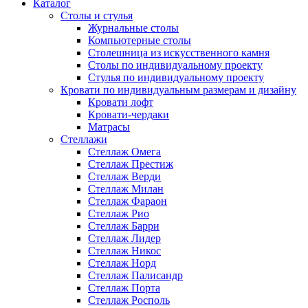
Каталог
Cтолы и стулья
Журнальные столы
Компьютерные столы
Столешница из искусственного камня
Столы по индивидуальному проекту
Стулья по индивидуальному проекту
Кровати по индивидуальным размерам и дизайну
Кровати лофт
Кровати-чердаки
Матрасы
Стеллажи
Стеллаж Омега
Стеллаж Престиж
Стеллаж Верди
Стеллаж Милан
Стеллаж Фараон
Стеллаж Рио
Стеллаж Барри
Стеллаж Лидер
Стеллаж Никос
Стеллаж Норд
Стеллаж Палисандр
Стеллаж Порта
Стеллаж Росполь