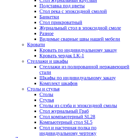
Стол журнальный круглый
Подставка под цветы
Стол река с эпоксидной смолой
Банкетки
Стол прикроватный
Журнальный стол в эпоксидной смоле
Разное
Видимые сварные швы нашей мебели
Кровати
Кровать по индивидуальному заказу
Кровать чердак LK-1
Стеллажи и шкафы
Стеллажи из полированной нержавеющей
стали
Шкафы по индивидуальному заказу
Комплект шкафов
Столы и стулья
Столы
Стулья
Столы из слэба и эпоксидной смолы
Стол журнальный Граб
Стол компьютерный SL28
Компьютерный стол SL5
Стол и настенная полка по
индивидуальному чертежу