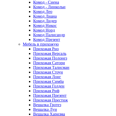
Комод - Сиена
Комод - Линкольн
Комод Лео
Комод Лиана
Комод Лидер
Комод Никос
Комод Норд
Комод Палисандр
Комод Презент
Мебель в прихожую
Прихожая Рио
Прихожая Версаль
Прихожая Полонез
Прихожая Сатори
Прихожая Талисман
Прихожая Стоун
Прихожая Лонг
Прихожая Симба
Прихожая Голден
Прихожая Риф
Прихожая Презент
Прихожая Престиж
Вешалка Гротез
Вешалка Луи
Вешалка Харизма