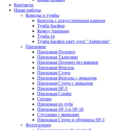
Контакты
Наши работы
Комоды и тумбы
Консоль с искусственным камнем
Тумба Басфор
Комод Авиньон
Тумба тв
Тумба Басфор цвет лдсп "Амброзия"
Прихожие
Прихожая Полонез
Прихожая Талисман
Прихожая Полонез без ящиков
Прихожая Версаль
Прихожая Стоун
Прихожая Версаль с зеркалом
Прихожая Стоун с зеркалом
Прихожая SP-3
Прихожая Симба
Сатори
Прихожая из дуба
Прихожая SP-3 и SP-18
Стеллажи с ящиками
Прихожая Стоун и обувница SP-3
Фотогалерея