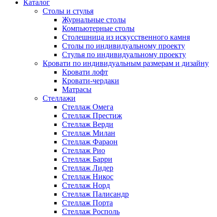
Каталог
Cтолы и стулья
Журнальные столы
Компьютерные столы
Столешница из искусственного камня
Столы по индивидуальному проекту
Стулья по индивидуальному проекту
Кровати по индивидуальным размерам и дизайну
Кровати лофт
Кровати-чердаки
Матрасы
Стеллажи
Стеллаж Омега
Стеллаж Престиж
Стеллаж Верди
Стеллаж Милан
Стеллаж Фараон
Стеллаж Рио
Стеллаж Барри
Стеллаж Лидер
Стеллаж Никос
Стеллаж Норд
Стеллаж Палисандр
Стеллаж Порта
Стеллаж Росполь