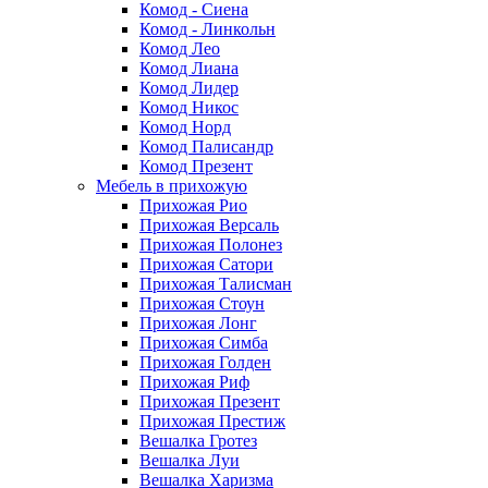
Комод - Сиена
Комод - Линкольн
Комод Лео
Комод Лиана
Комод Лидер
Комод Никос
Комод Норд
Комод Палисандр
Комод Презент
Мебель в прихожую
Прихожая Рио
Прихожая Версаль
Прихожая Полонез
Прихожая Сатори
Прихожая Талисман
Прихожая Стоун
Прихожая Лонг
Прихожая Симба
Прихожая Голден
Прихожая Риф
Прихожая Презент
Прихожая Престиж
Вешалка Гротез
Вешалка Луи
Вешалка Харизма