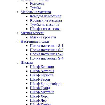
Консоли
Тумбы
Мебель из массива
Комоды из массива
Кровати из массива
Тумбы из массива
Шкафы из массива
Мягкая мебель
Мягкие кровати
Настенные полки
Полка настенная S-1
Полка настенная S-2
Полка настенная S-3
Полка настенная S-4
Шкафы
Шкаф Кельвин
Шкаф Астория
Шкаф Бариста
Шкаф Барон
Шкаф Бронденбург
Шкаф Гранд
Шкаф Мустанг
Шкаф Хорс
Шкаф Лео
Шкаф Комаро