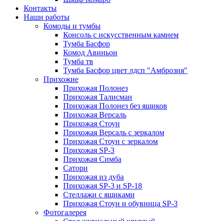
Контакты
Наши работы
Комоды и тумбы
Консоль с искусственным камнем
Тумба Басфор
Комод Авиньон
Тумба тв
Тумба Басфор цвет лдсп "Амброзия"
Прихожие
Прихожая Полонез
Прихожая Талисман
Прихожая Полонез без ящиков
Прихожая Версаль
Прихожая Стоун
Прихожая Версаль с зеркалом
Прихожая Стоун с зеркалом
Прихожая SP-3
Прихожая Симба
Сатори
Прихожая из дуба
Прихожая SP-3 и SP-18
Стеллажи с ящиками
Прихожая Стоун и обувница SP-3
Фотогалерея