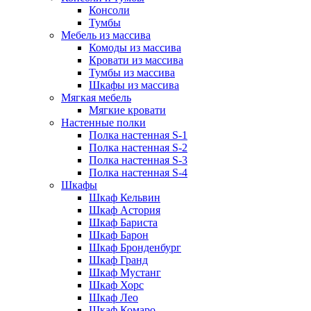
Консоли
Тумбы
Мебель из массива
Комоды из массива
Кровати из массива
Тумбы из массива
Шкафы из массива
Мягкая мебель
Мягкие кровати
Настенные полки
Полка настенная S-1
Полка настенная S-2
Полка настенная S-3
Полка настенная S-4
Шкафы
Шкаф Кельвин
Шкаф Астория
Шкаф Бариста
Шкаф Барон
Шкаф Бронденбург
Шкаф Гранд
Шкаф Мустанг
Шкаф Хорс
Шкаф Лео
Шкаф Комаро