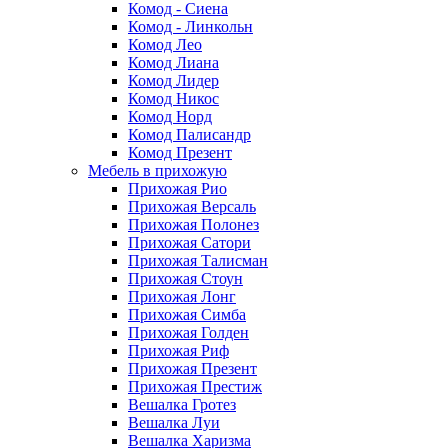
Комод - Сиена
Комод - Линкольн
Комод Лео
Комод Лиана
Комод Лидер
Комод Никос
Комод Норд
Комод Палисандр
Комод Презент
Мебель в прихожую
Прихожая Рио
Прихожая Версаль
Прихожая Полонез
Прихожая Сатори
Прихожая Талисман
Прихожая Стоун
Прихожая Лонг
Прихожая Симба
Прихожая Голден
Прихожая Риф
Прихожая Презент
Прихожая Престиж
Вешалка Гротез
Вешалка Луи
Вешалка Харизма