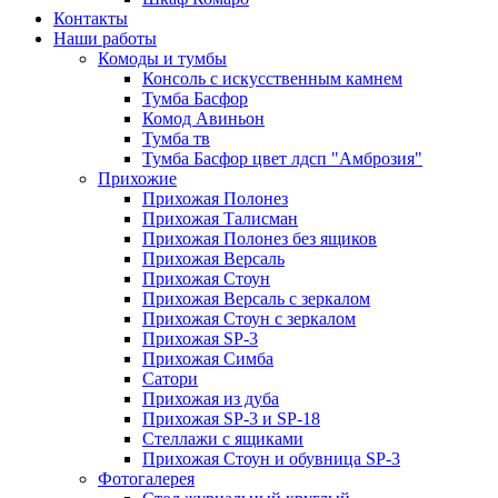
Контакты
Наши работы
Комоды и тумбы
Консоль с искусственным камнем
Тумба Басфор
Комод Авиньон
Тумба тв
Тумба Басфор цвет лдсп "Амброзия"
Прихожие
Прихожая Полонез
Прихожая Талисман
Прихожая Полонез без ящиков
Прихожая Версаль
Прихожая Стоун
Прихожая Версаль с зеркалом
Прихожая Стоун с зеркалом
Прихожая SP-3
Прихожая Симба
Сатори
Прихожая из дуба
Прихожая SP-3 и SP-18
Стеллажи с ящиками
Прихожая Стоун и обувница SP-3
Фотогалерея