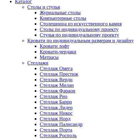
Каталог
Cтолы и стулья
Журнальные столы
Компьютерные столы
Столешница из искусственного камня
Столы по индивидуальному проекту
Стулья по индивидуальному проекту
Кровати по индивидуальным размерам и дизайну
Кровати лофт
Кровати-чердаки
Матрасы
Стеллажи
Стеллаж Омега
Стеллаж Престиж
Стеллаж Верди
Стеллаж Милан
Стеллаж Фараон
Стеллаж Рио
Стеллаж Барри
Стеллаж Лидер
Стеллаж Никос
Стеллаж Норд
Стеллаж Палисандр
Стеллаж Порта
Стеллаж Росполь