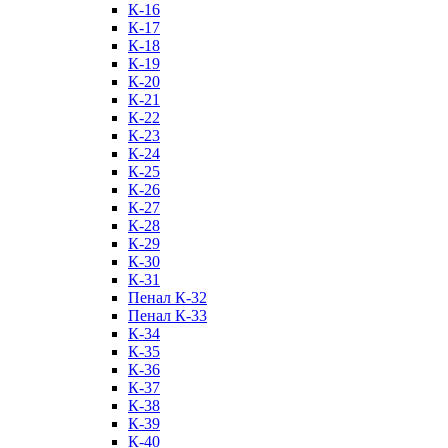
К-16
К-17
К-18
К-19
К-20
К-21
К-22
К-23
К-24
К-25
К-26
К-27
К-28
К-29
К-30
К-31
Пенал К-32
Пенал К-33
К-34
К-35
К-36
К-37
К-38
К-39
К-40