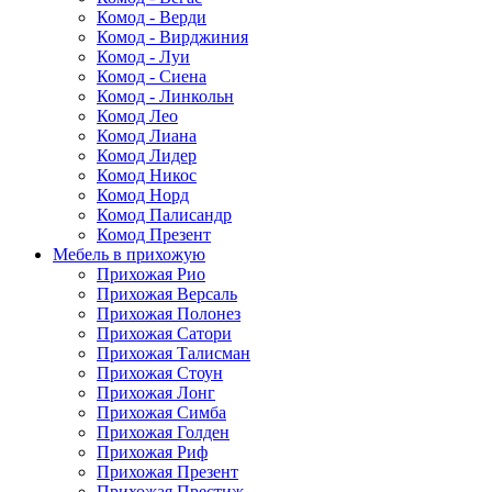
Комод - Верди
Комод - Вирджиния
Комод - Луи
Комод - Сиена
Комод - Линкольн
Комод Лео
Комод Лиана
Комод Лидер
Комод Никос
Комод Норд
Комод Палисандр
Комод Презент
Мебель в прихожую
Прихожая Рио
Прихожая Версаль
Прихожая Полонез
Прихожая Сатори
Прихожая Талисман
Прихожая Стоун
Прихожая Лонг
Прихожая Симба
Прихожая Голден
Прихожая Риф
Прихожая Презент
Прихожая Престиж