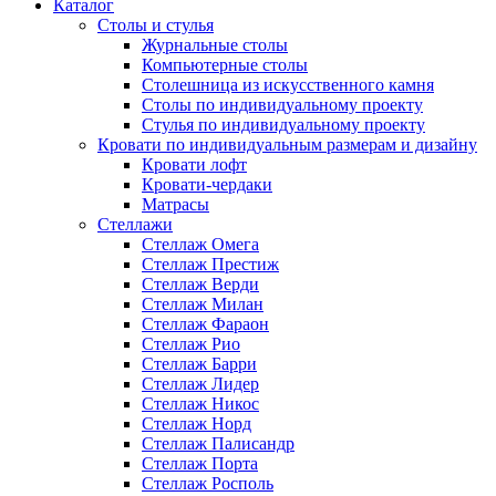
Каталог
Cтолы и стулья
Журнальные столы
Компьютерные столы
Столешница из искусственного камня
Столы по индивидуальному проекту
Стулья по индивидуальному проекту
Кровати по индивидуальным размерам и дизайну
Кровати лофт
Кровати-чердаки
Матрасы
Стеллажи
Стеллаж Омега
Стеллаж Престиж
Стеллаж Верди
Стеллаж Милан
Стеллаж Фараон
Стеллаж Рио
Стеллаж Барри
Стеллаж Лидер
Стеллаж Никос
Стеллаж Норд
Стеллаж Палисандр
Стеллаж Порта
Стеллаж Росполь