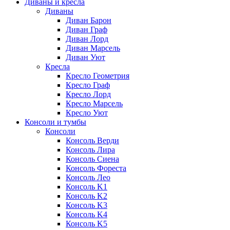
Диваны и кресла
Диваны
Диван Барон
Диван Граф
Диван Лорд
Диван Марсель
Диван Уют
Кресла
Кресло Геометрия
Кресло Граф
Кресло Лорд
Кресло Марсель
Кресло Уют
Консоли и тумбы
Консоли
Консоль Верди
Консоль Лира
Консоль Сиена
Консоль Фореста
Консоль Лео
Консоль K1
Консоль K2
Консоль K3
Консоль K4
Консоль K5