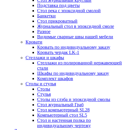
Стол журнальный круглый
Подставка под цветы
Стол река с эпоксидной смолой
Банкетки
Стол прикроватный
Журнальный стол в эпоксидной смоле
Разное
Видимые сварные швы нашей мебели
Кровати
Кровать по индивидуальному заказу
Кровать чердак LK-1
Стеллажи и шкафы
Стеллажи из полированной нержавеющей
стали
Шкафы по индивидуальному заказу
Комплект шкафов
Столы и стулья
Столы
Стулья
Столы из слэба и эпоксидной смолы
Стол журнальный Граб
Стол компьютерный SL28
Компьютерный стол SL5
Стол и настенная полка по
индивидуальному чертежу