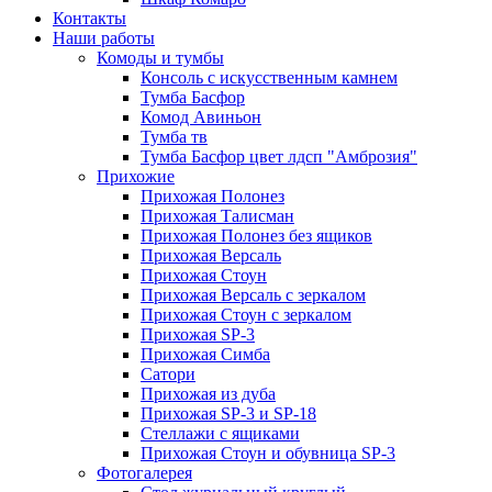
Контакты
Наши работы
Комоды и тумбы
Консоль с искусственным камнем
Тумба Басфор
Комод Авиньон
Тумба тв
Тумба Басфор цвет лдсп "Амброзия"
Прихожие
Прихожая Полонез
Прихожая Талисман
Прихожая Полонез без ящиков
Прихожая Версаль
Прихожая Стоун
Прихожая Версаль с зеркалом
Прихожая Стоун с зеркалом
Прихожая SP-3
Прихожая Симба
Сатори
Прихожая из дуба
Прихожая SP-3 и SP-18
Стеллажи с ящиками
Прихожая Стоун и обувница SP-3
Фотогалерея