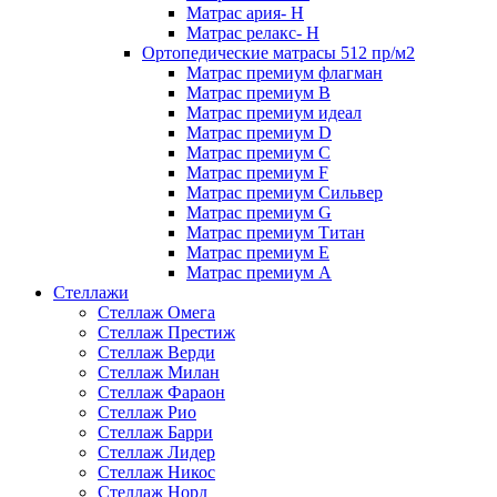
Матрас ария- Н
Матрас релакс- Н
Ортопедические матрасы 512 пр/м2
Матрас премиум флагман
Матрас премиум В
Матрас премиум идеал
Матрас премиум D
Матрас премиум C
Матрас премиум F
Матрас премиум Сильвер
Матрас премиум G
Матрас премиум Титан
Матрас премиум Е
Матрас премиум А
Стеллажи
Стеллаж Омега
Стеллаж Престиж
Стеллаж Верди
Стеллаж Милан
Стеллаж Фараон
Стеллаж Рио
Стеллаж Барри
Стеллаж Лидер
Стеллаж Никос
Стеллаж Норд