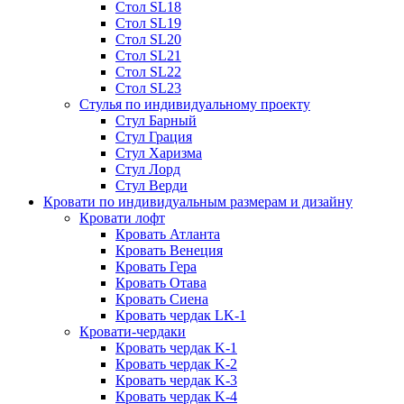
Стол SL18
Стол SL19
Стол SL20
Стол SL21
Стол SL22
Стол SL23
Стулья по индивидуальному проекту
Стул Барный
Стул Грация
Стул Харизма
Стул Лорд
Стул Верди
Кровати по индивидуальным размерам и дизайну
Кровати лофт
Кровать Атланта
Кровать Венеция
Кровать Гера
Кровать Отава
Кровать Сиена
Кровать чердак LK-1
Кровати-чердаки
Кровать чердак K-1
Кровать чердак K-2
Кровать чердак K-3
Кровать чердак K-4