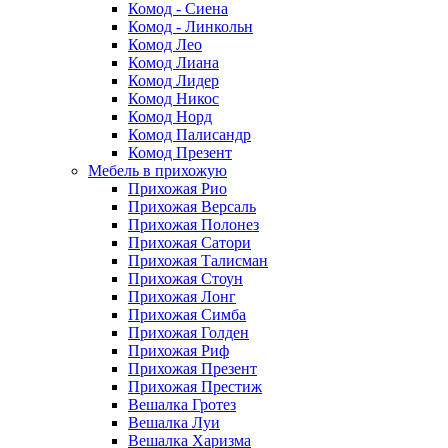
Комод - Сиена
Комод - Линкольн
Комод Лео
Комод Лиана
Комод Лидер
Комод Никос
Комод Норд
Комод Палисандр
Комод Презент
Мебель в прихожую
Прихожая Рио
Прихожая Версаль
Прихожая Полонез
Прихожая Сатори
Прихожая Талисман
Прихожая Стоун
Прихожая Лонг
Прихожая Симба
Прихожая Голден
Прихожая Риф
Прихожая Презент
Прихожая Престиж
Вешалка Гротез
Вешалка Луи
Вешалка Харизма