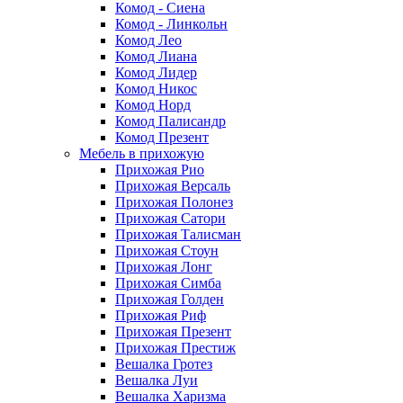
Комод - Сиена
Комод - Линкольн
Комод Лео
Комод Лиана
Комод Лидер
Комод Никос
Комод Норд
Комод Палисандр
Комод Презент
Мебель в прихожую
Прихожая Рио
Прихожая Версаль
Прихожая Полонез
Прихожая Сатори
Прихожая Талисман
Прихожая Стоун
Прихожая Лонг
Прихожая Симба
Прихожая Голден
Прихожая Риф
Прихожая Презент
Прихожая Престиж
Вешалка Гротез
Вешалка Луи
Вешалка Харизма