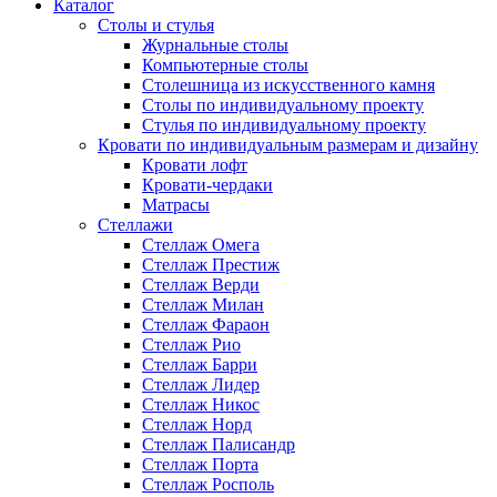
Каталог
Cтолы и стулья
Журнальные столы
Компьютерные столы
Столешница из искусственного камня
Столы по индивидуальному проекту
Стулья по индивидуальному проекту
Кровати по индивидуальным размерам и дизайну
Кровати лофт
Кровати-чердаки
Матрасы
Стеллажи
Стеллаж Омега
Стеллаж Престиж
Стеллаж Верди
Стеллаж Милан
Стеллаж Фараон
Стеллаж Рио
Стеллаж Барри
Стеллаж Лидер
Стеллаж Никос
Стеллаж Норд
Стеллаж Палисандр
Стеллаж Порта
Стеллаж Росполь