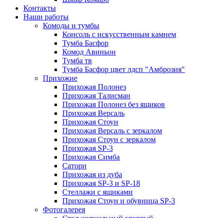
Контакты
Наши работы
Комоды и тумбы
Консоль с искусственным камнем
Тумба Басфор
Комод Авиньон
Тумба тв
Тумба Басфор цвет лдсп "Амброзия"
Прихожие
Прихожая Полонез
Прихожая Талисман
Прихожая Полонез без ящиков
Прихожая Версаль
Прихожая Стоун
Прихожая Версаль с зеркалом
Прихожая Стоун с зеркалом
Прихожая SP-3
Прихожая Симба
Сатори
Прихожая из дуба
Прихожая SP-3 и SP-18
Стеллажи с ящиками
Прихожая Стоун и обувница SP-3
Фотогалерея