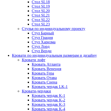
Стол SL18
Стол SL19
Стол SL20
Стол SL21
Стол SL22
Стол SL23
Стулья по индивидуальному проекту
Стул Барный
Стул Грация
Стул Харизма
Стул Лорд
Стул Верди
Кровати по индивидуальным размерам и дизайну
Кровати лофт
Кровать Атланта
Кровать Венеция
Кровать Гера
Кровать Отава
Кровать Сиена
Кровать чердак LK-1
Кровати-чердаки
Кровать чердак K-1
Кровать чердак K-2
Кровать чердак K-3
Кровать чердак K-4