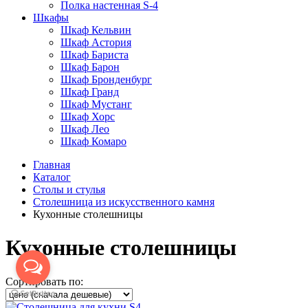
Полка настенная S-4
Шкафы
Шкаф Кельвин
Шкаф Астория
Шкаф Бариста
Шкаф Барон
Шкаф Бронденбург
Шкаф Гранд
Шкаф Мустанг
Шкаф Хорс
Шкаф Лео
Шкаф Комаро
Главная
Каталог
Cтолы и стулья
Столешница из искусственного камня
Кухонные столешницы
Кухонные столешницы
Сортировать по: