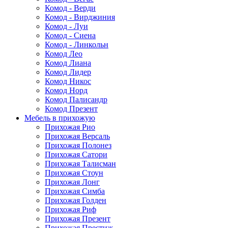
Комод - Верди
Комод - Вирджиния
Комод - Луи
Комод - Сиена
Комод - Линкольн
Комод Лео
Комод Лиана
Комод Лидер
Комод Никос
Комод Норд
Комод Палисандр
Комод Презент
Мебель в прихожую
Прихожая Рио
Прихожая Версаль
Прихожая Полонез
Прихожая Сатори
Прихожая Талисман
Прихожая Стоун
Прихожая Лонг
Прихожая Симба
Прихожая Голден
Прихожая Риф
Прихожая Презент
Прихожая Престиж