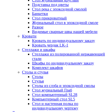
Стол журнальный круглый
Подставка под цветы
Стол река с эпоксидной смолой
Банкетки
Стол прикроватный
Журнальный стол в эпоксидной смоле
Разное
Видимые сварные швы нашей мебели
Кровати
Кровать по индивидуальному заказу
Кровать чердак LK-1
Стеллажи и шкафы
Стеллажи из полированной нержавеющей
стали
Шкафы по индивидуальному заказу
Комплект шкафов
Столы и стулья
Столы
Стулья
Столы из слэба и эпоксидной смолы
Стол журнальный Граб
Стол компьютерный SL28
Компьютерный стол SL5
Стол и настенная полка по
индивидуальному чертежу