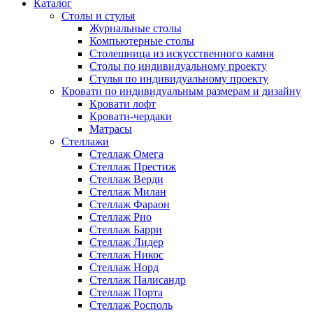
Каталог
Cтолы и стулья
Журнальные столы
Компьютерные столы
Столешница из искусственного камня
Столы по индивидуальному проекту
Стулья по индивидуальному проекту
Кровати по индивидуальным размерам и дизайну
Кровати лофт
Кровати-чердаки
Матрасы
Стеллажи
Стеллаж Омега
Стеллаж Престиж
Стеллаж Верди
Стеллаж Милан
Стеллаж Фараон
Стеллаж Рио
Стеллаж Барри
Стеллаж Лидер
Стеллаж Никос
Стеллаж Норд
Стеллаж Палисандр
Стеллаж Порта
Стеллаж Росполь