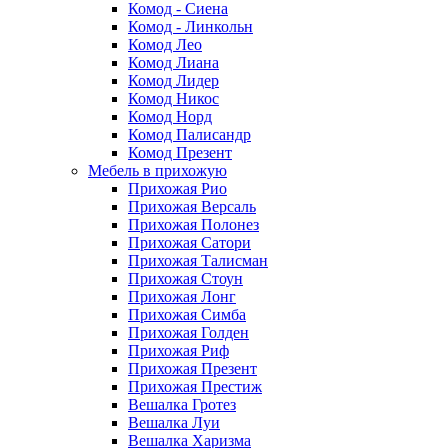
Комод - Сиена
Комод - Линкольн
Комод Лео
Комод Лиана
Комод Лидер
Комод Никос
Комод Норд
Комод Палисандр
Комод Презент
Мебель в прихожую
Прихожая Рио
Прихожая Версаль
Прихожая Полонез
Прихожая Сатори
Прихожая Талисман
Прихожая Стоун
Прихожая Лонг
Прихожая Симба
Прихожая Голден
Прихожая Риф
Прихожая Презент
Прихожая Престиж
Вешалка Гротез
Вешалка Луи
Вешалка Харизма