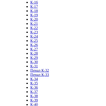
К-16
К-17
К-18
К-19
К-20
К-21
К-22
К-23
К-24
К-25
К-26
К-27
К-28
К-29
К-30
К-31
Пенал К-32
Пенал К-33
К-34
К-35
К-36
К-37
К-38
К-39
К-40