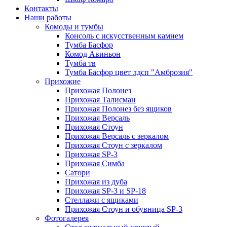
Контакты
Наши работы
Комоды и тумбы
Консоль с искусственным камнем
Тумба Басфор
Комод Авиньон
Тумба тв
Тумба Басфор цвет лдсп "Амброзия"
Прихожие
Прихожая Полонез
Прихожая Талисман
Прихожая Полонез без ящиков
Прихожая Версаль
Прихожая Стоун
Прихожая Версаль с зеркалом
Прихожая Стоун с зеркалом
Прихожая SP-3
Прихожая Симба
Сатори
Прихожая из дуба
Прихожая SP-3 и SP-18
Стеллажи с ящиками
Прихожая Стоун и обувница SP-3
Фотогалерея