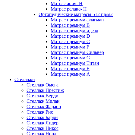
Матрас ария- Н
Матрас релакс- Н
Ортопедические матрасы 512 пр/м2
Матрас премиум флагман
Матрас премиум В
Матрас премиум идеал
Матрас премиум D
Матрас премиум C
Матрас премиум F
Матрас премиум Сильвер
Матрас премиум G
Матрас премиум Титан
Матрас премиум Е
Матрас премиум А
Стеллажи
Стеллаж Омега
Стеллаж Престиж
Стеллаж Верди
Стеллаж Милан
Стеллаж Фараон
Стеллаж Рио
Стеллаж Барри
Стеллаж Лидер
Стеллаж Никос
Стеллаж Норд