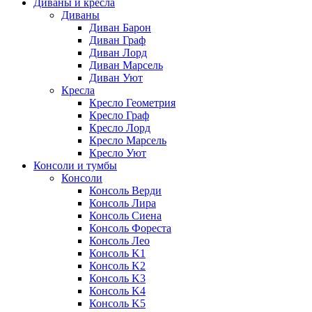
Диваны и кресла
Диваны
Диван Барон
Диван Граф
Диван Лорд
Диван Марсель
Диван Уют
Кресла
Кресло Геометрия
Кресло Граф
Кресло Лорд
Кресло Марсель
Кресло Уют
Консоли и тумбы
Консоли
Консоль Верди
Консоль Лира
Консоль Сиена
Консоль Фореста
Консоль Лео
Консоль K1
Консоль K2
Консоль K3
Консоль K4
Консоль K5