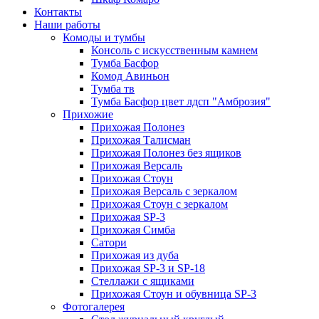
Контакты
Наши работы
Комоды и тумбы
Консоль с искусственным камнем
Тумба Басфор
Комод Авиньон
Тумба тв
Тумба Басфор цвет лдсп "Амброзия"
Прихожие
Прихожая Полонез
Прихожая Талисман
Прихожая Полонез без ящиков
Прихожая Версаль
Прихожая Стоун
Прихожая Версаль с зеркалом
Прихожая Стоун с зеркалом
Прихожая SP-3
Прихожая Симба
Сатори
Прихожая из дуба
Прихожая SP-3 и SP-18
Стеллажи с ящиками
Прихожая Стоун и обувница SP-3
Фотогалерея