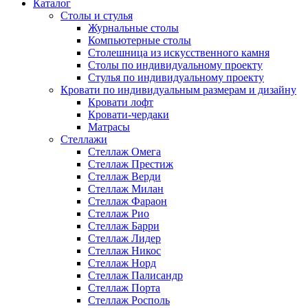
Каталог
Cтолы и стулья
Журнальные столы
Компьютерные столы
Столешница из искусственного камня
Столы по индивидуальному проекту
Стулья по индивидуальному проекту
Кровати по индивидуальным размерам и дизайну
Кровати лофт
Кровати-чердаки
Матрасы
Стеллажи
Стеллаж Омега
Стеллаж Престиж
Стеллаж Верди
Стеллаж Милан
Стеллаж Фараон
Стеллаж Рио
Стеллаж Барри
Стеллаж Лидер
Стеллаж Никос
Стеллаж Норд
Стеллаж Палисандр
Стеллаж Порта
Стеллаж Росполь