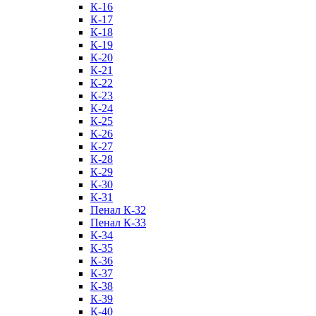
К-16
К-17
К-18
К-19
К-20
К-21
К-22
К-23
К-24
К-25
К-26
К-27
К-28
К-29
К-30
К-31
Пенал К-32
Пенал К-33
К-34
К-35
К-36
К-37
К-38
К-39
К-40