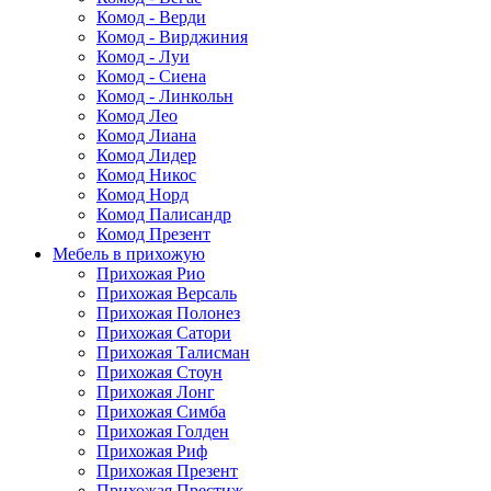
Комод - Верди
Комод - Вирджиния
Комод - Луи
Комод - Сиена
Комод - Линкольн
Комод Лео
Комод Лиана
Комод Лидер
Комод Никос
Комод Норд
Комод Палисандр
Комод Презент
Мебель в прихожую
Прихожая Рио
Прихожая Версаль
Прихожая Полонез
Прихожая Сатори
Прихожая Талисман
Прихожая Стоун
Прихожая Лонг
Прихожая Симба
Прихожая Голден
Прихожая Риф
Прихожая Презент
Прихожая Престиж