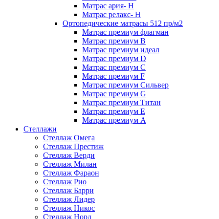
Матрас ария- Н
Матрас релакс- Н
Ортопедические матрасы 512 пр/м2
Матрас премиум флагман
Матрас премиум В
Матрас премиум идеал
Матрас премиум D
Матрас премиум C
Матрас премиум F
Матрас премиум Сильвер
Матрас премиум G
Матрас премиум Титан
Матрас премиум Е
Матрас премиум А
Стеллажи
Стеллаж Омега
Стеллаж Престиж
Стеллаж Верди
Стеллаж Милан
Стеллаж Фараон
Стеллаж Рио
Стеллаж Барри
Стеллаж Лидер
Стеллаж Никос
Стеллаж Норд