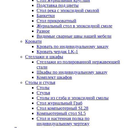
Стол журнальный круглый
Подставка под цветы
Стол река с эпоксидной смолой
Банкетки
Стол прикроватный
Журнальный стол в эпоксидной смоле
Разное
Видимые сварные швы нашей мебели
Кровати
Кровать по индивидуальному заказу
Кровать чердак LK-1
Стеллажи и шкафы
Стеллажи из полированной нержавеющей
стали
Шкафы по индивидуальному заказу
Комплект шкафов
Столы и стулья
Столы
Стулья
Столы из слэба и эпоксидной смолы
Стол журнальный Граб
Стол компьютерный SL28
Компьютерный стол SL5
Стол и настенная полка по
индивидуальному чертежу