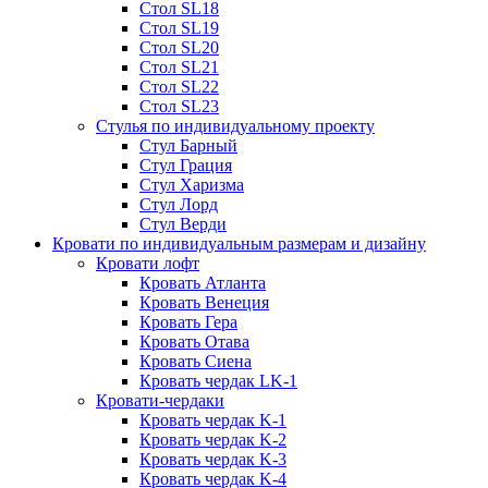
Стол SL18
Стол SL19
Стол SL20
Стол SL21
Стол SL22
Стол SL23
Стулья по индивидуальному проекту
Стул Барный
Стул Грация
Стул Харизма
Стул Лорд
Стул Верди
Кровати по индивидуальным размерам и дизайну
Кровати лофт
Кровать Атланта
Кровать Венеция
Кровать Гера
Кровать Отава
Кровать Сиена
Кровать чердак LK-1
Кровати-чердаки
Кровать чердак K-1
Кровать чердак K-2
Кровать чердак K-3
Кровать чердак K-4