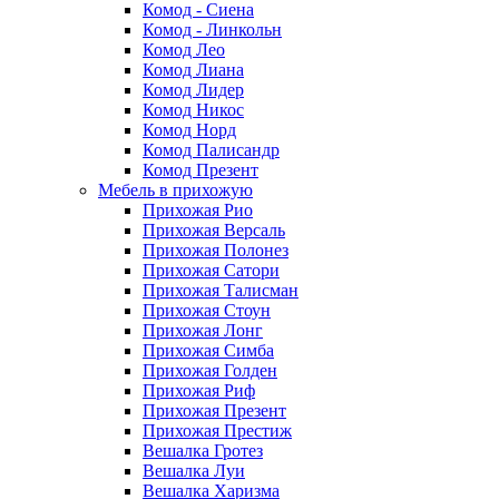
Комод - Сиена
Комод - Линкольн
Комод Лео
Комод Лиана
Комод Лидер
Комод Никос
Комод Норд
Комод Палисандр
Комод Презент
Мебель в прихожую
Прихожая Рио
Прихожая Версаль
Прихожая Полонез
Прихожая Сатори
Прихожая Талисман
Прихожая Стоун
Прихожая Лонг
Прихожая Симба
Прихожая Голден
Прихожая Риф
Прихожая Презент
Прихожая Престиж
Вешалка Гротез
Вешалка Луи
Вешалка Харизма