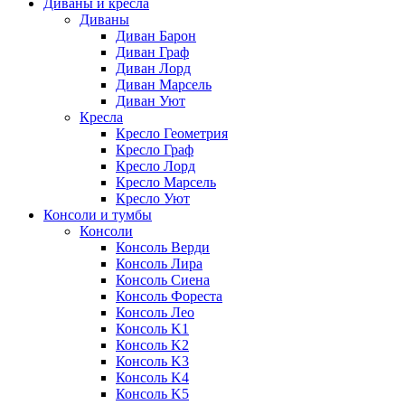
Диваны и кресла
Диваны
Диван Барон
Диван Граф
Диван Лорд
Диван Марсель
Диван Уют
Кресла
Кресло Геометрия
Кресло Граф
Кресло Лорд
Кресло Марсель
Кресло Уют
Консоли и тумбы
Консоли
Консоль Верди
Консоль Лира
Консоль Сиена
Консоль Фореста
Консоль Лео
Консоль K1
Консоль K2
Консоль K3
Консоль K4
Консоль K5