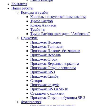
Контакты
Наши работы
Комоды и тумбы
Консоль с искусственным камнем
Тумба Басфор
Комод Авиньон
Тумба тв
Тумба Басфор цвет лдсп "Амброзия"
Прихожие
Прихожая Полонез
Прихожая Талисман
Прихожая Полонез без ящиков
Прихожая Версаль
Прихожая Стоун
Прихожая Версаль с зеркалом
Прихожая Стоун с зеркалом
Прихожая SP-3
Прихожая Симба
Сатори
Прихожая из дуба
Прихожая SP-3 и SP-18
Стеллажи с ящиками
Прихожая Стоун и обувница SP-3
Фотогалерея