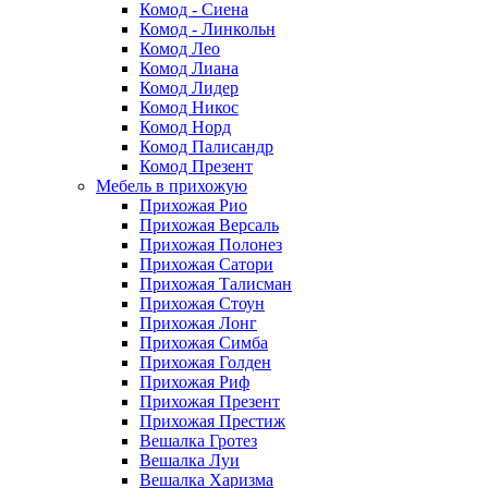
Комод - Сиена
Комод - Линкольн
Комод Лео
Комод Лиана
Комод Лидер
Комод Никос
Комод Норд
Комод Палисандр
Комод Презент
Мебель в прихожую
Прихожая Рио
Прихожая Версаль
Прихожая Полонез
Прихожая Сатори
Прихожая Талисман
Прихожая Стоун
Прихожая Лонг
Прихожая Симба
Прихожая Голден
Прихожая Риф
Прихожая Презент
Прихожая Престиж
Вешалка Гротез
Вешалка Луи
Вешалка Харизма