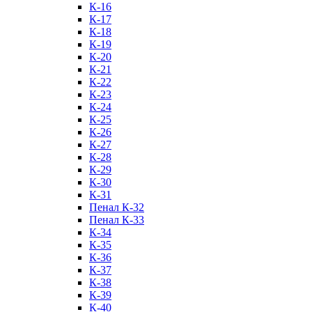
К-16
К-17
К-18
К-19
К-20
К-21
К-22
К-23
К-24
К-25
К-26
К-27
К-28
К-29
К-30
К-31
Пенал К-32
Пенал К-33
К-34
К-35
К-36
К-37
К-38
К-39
К-40