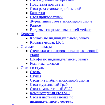
Стол журнальный круглый
Подставка под цветы
Стол река с эпоксидной смолой
Банкетки
Стол прикроватный
Журнальный стол в эпоксидной смоле
Разное
Видимые сварные швы нашей мебели
Кровати
Кровать по индивидуальному заказу
Кровать чердак LK-1
Стеллажи и шкафы
Стеллажи из полированной нержавеющей
стали
Шкафы по индивидуальному заказу
Комплект шкафов
Столы и стулья
Столы
Стулья
Столы из слэба и эпоксидной смолы
Стол журнальный Граб
Стол компьютерный SL28
Компьютерный стол SL5
Стол и настенная полка по
индивидуальному чертежу