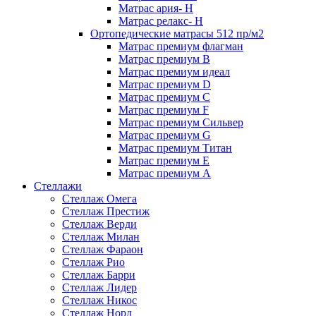
Матрас ария- Н
Матрас релакс- Н
Ортопедические матрасы 512 пр/м2
Матрас премиум флагман
Матрас премиум В
Матрас премиум идеал
Матрас премиум D
Матрас премиум C
Матрас премиум F
Матрас премиум Сильвер
Матрас премиум G
Матрас премиум Титан
Матрас премиум Е
Матрас премиум А
Стеллажи
Стеллаж Омега
Стеллаж Престиж
Стеллаж Верди
Стеллаж Милан
Стеллаж Фараон
Стеллаж Рио
Стеллаж Барри
Стеллаж Лидер
Стеллаж Никос
Стеллаж Норд