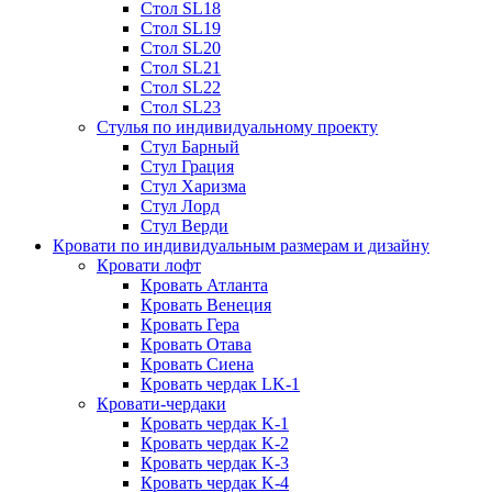
Стол SL18
Стол SL19
Стол SL20
Стол SL21
Стол SL22
Стол SL23
Стулья по индивидуальному проекту
Стул Барный
Стул Грация
Стул Харизма
Стул Лорд
Стул Верди
Кровати по индивидуальным размерам и дизайну
Кровати лофт
Кровать Атланта
Кровать Венеция
Кровать Гера
Кровать Отава
Кровать Сиена
Кровать чердак LK-1
Кровати-чердаки
Кровать чердак K-1
Кровать чердак K-2
Кровать чердак K-3
Кровать чердак K-4