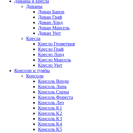
Диваны и кресла
Диваны
Диван Барон
Диван Граф
Диван Лорд
Диван Марсель
Диван Уют
Кресла
Кресло Геометрия
Кресло Граф
Кресло Лорд
Кресло Марсель
Кресло Уют
Консоли и тумбы
Консоли
Консоль Верди
Консоль Лира
Консоль Сиена
Консоль Фореста
Консоль Лео
Консоль K1
Консоль K2
Консоль K3
Консоль K4
Консоль K5