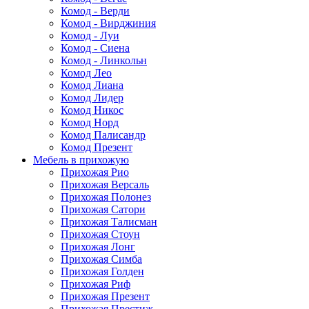
Комод - Верди
Комод - Вирджиния
Комод - Луи
Комод - Сиена
Комод - Линкольн
Комод Лео
Комод Лиана
Комод Лидер
Комод Никос
Комод Норд
Комод Палисандр
Комод Презент
Мебель в прихожую
Прихожая Рио
Прихожая Версаль
Прихожая Полонез
Прихожая Сатори
Прихожая Талисман
Прихожая Стоун
Прихожая Лонг
Прихожая Симба
Прихожая Голден
Прихожая Риф
Прихожая Презент
Прихожая Престиж