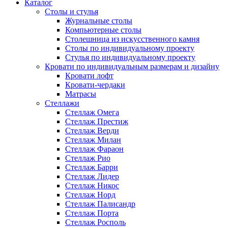
Каталог
Cтолы и стулья
Журнальные столы
Компьютерные столы
Столешница из искусственного камня
Столы по индивидуальному проекту
Стулья по индивидуальному проекту
Кровати по индивидуальным размерам и дизайну
Кровати лофт
Кровати-чердаки
Матрасы
Стеллажи
Стеллаж Омега
Стеллаж Престиж
Стеллаж Верди
Стеллаж Милан
Стеллаж Фараон
Стеллаж Рио
Стеллаж Барри
Стеллаж Лидер
Стеллаж Никос
Стеллаж Норд
Стеллаж Палисандр
Стеллаж Порта
Стеллаж Росполь