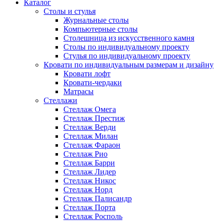
Каталог
Cтолы и стулья
Журнальные столы
Компьютерные столы
Столешница из искусственного камня
Столы по индивидуальному проекту
Стулья по индивидуальному проекту
Кровати по индивидуальным размерам и дизайну
Кровати лофт
Кровати-чердаки
Матрасы
Стеллажи
Стеллаж Омега
Стеллаж Престиж
Стеллаж Верди
Стеллаж Милан
Стеллаж Фараон
Стеллаж Рио
Стеллаж Барри
Стеллаж Лидер
Стеллаж Никос
Стеллаж Норд
Стеллаж Палисандр
Стеллаж Порта
Стеллаж Росполь