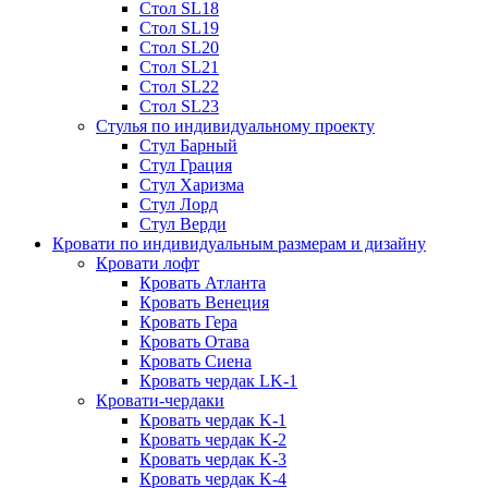
Стол SL18
Стол SL19
Стол SL20
Стол SL21
Стол SL22
Стол SL23
Стулья по индивидуальному проекту
Стул Барный
Стул Грация
Стул Харизма
Стул Лорд
Стул Верди
Кровати по индивидуальным размерам и дизайну
Кровати лофт
Кровать Атланта
Кровать Венеция
Кровать Гера
Кровать Отава
Кровать Сиена
Кровать чердак LK-1
Кровати-чердаки
Кровать чердак K-1
Кровать чердак K-2
Кровать чердак K-3
Кровать чердак K-4