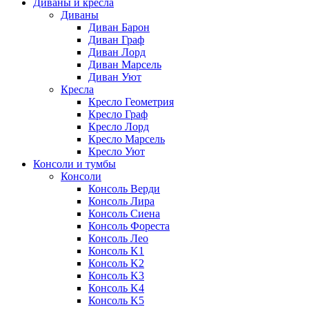
Диваны и кресла
Диваны
Диван Барон
Диван Граф
Диван Лорд
Диван Марсель
Диван Уют
Кресла
Кресло Геометрия
Кресло Граф
Кресло Лорд
Кресло Марсель
Кресло Уют
Консоли и тумбы
Консоли
Консоль Верди
Консоль Лира
Консоль Сиена
Консоль Фореста
Консоль Лео
Консоль K1
Консоль K2
Консоль K3
Консоль K4
Консоль K5