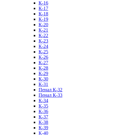
К-16
К-17
К-18
К-19
К-20
К-21
К-22
К-23
К-24
К-25
К-26
К-27
К-28
К-29
К-30
К-31
Пенал К-32
Пенал К-33
К-34
К-35
К-36
К-37
К-38
К-39
К-40