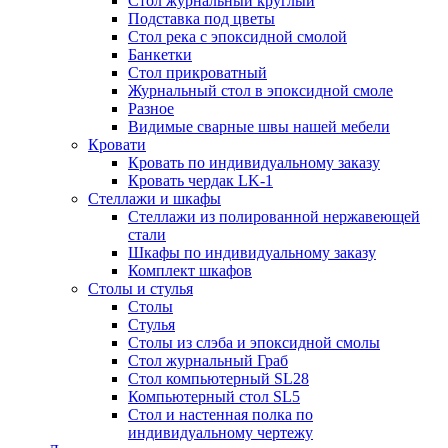
Стол журнальный круглый
Подставка под цветы
Стол река с эпоксидной смолой
Банкетки
Стол прикроватный
Журнальный стол в эпоксидной смоле
Разное
Видимые сварные швы нашей мебели
Кровати
Кровать по индивидуальному заказу
Кровать чердак LK-1
Стеллажи и шкафы
Стеллажи из полированной нержавеющей
стали
Шкафы по индивидуальному заказу
Комплект шкафов
Столы и стулья
Столы
Стулья
Столы из слэба и эпоксидной смолы
Стол журнальный Граб
Стол компьютерный SL28
Компьютерный стол SL5
Стол и настенная полка по
индивидуальному чертежу