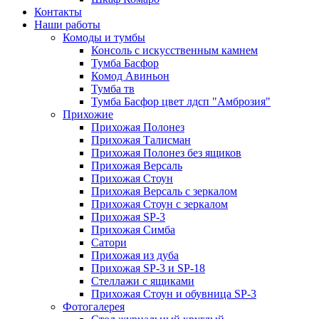
Контакты
Наши работы
Комоды и тумбы
Консоль с искусственным камнем
Тумба Басфор
Комод Авиньон
Тумба тв
Тумба Басфор цвет лдсп "Амброзия"
Прихожие
Прихожая Полонез
Прихожая Талисман
Прихожая Полонез без ящиков
Прихожая Версаль
Прихожая Стоун
Прихожая Версаль с зеркалом
Прихожая Стоун с зеркалом
Прихожая SP-3
Прихожая Симба
Сатори
Прихожая из дуба
Прихожая SP-3 и SP-18
Стеллажи с ящиками
Прихожая Стоун и обувница SP-3
Фотогалерея