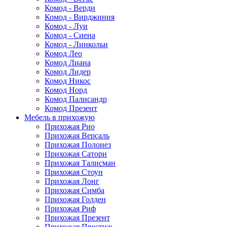
Комод - Верди
Комод - Вирджиния
Комод - Луи
Комод - Сиена
Комод - Линкольн
Комод Лео
Комод Лиана
Комод Лидер
Комод Никос
Комод Норд
Комод Палисандр
Комод Презент
Мебель в прихожую
Прихожая Рио
Прихожая Версаль
Прихожая Полонез
Прихожая Сатори
Прихожая Талисман
Прихожая Стоун
Прихожая Лонг
Прихожая Симба
Прихожая Голден
Прихожая Риф
Прихожая Презент
Прихожая Престиж