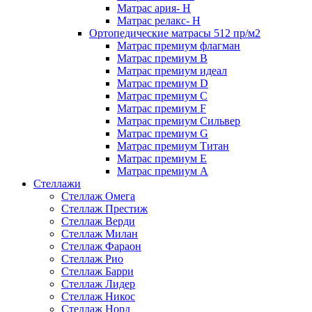
Матрас ария- Н
Матрас релакс- Н
Ортопедические матрасы 512 пр/м2
Матрас премиум флагман
Матрас премиум В
Матрас премиум идеал
Матрас премиум D
Матрас премиум C
Матрас премиум F
Матрас премиум Сильвер
Матрас премиум G
Матрас премиум Титан
Матрас премиум Е
Матрас премиум А
Стеллажи
Стеллаж Омега
Стеллаж Престиж
Стеллаж Верди
Стеллаж Милан
Стеллаж Фараон
Стеллаж Рио
Стеллаж Барри
Стеллаж Лидер
Стеллаж Никос
Стеллаж Норд