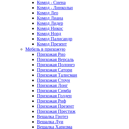
Комод - Сиена
Комод - Линкольн
Комод Лео
Комод Лиана
Комод Лидер
Комод Никос
Комод Норд
Комод Палисандр
Комод Презент
Мебель в прихожую
Прихожая Рио
Прихожая Версаль
Прихожая Полонез
Прихожая Сатори
Прихожая Талисман
Прихожая Стоун
Прихожая Лонг
Прихожая Симба
Прихожая Голден
Прихожая Риф
Прихожая Презент
Прихожая Престиж
Вешалка Гротез
Вешалка Луи
Вешалка Харизма