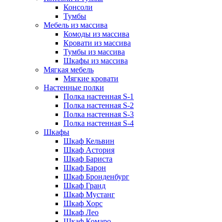
Консоли
Тумбы
Мебель из массива
Комоды из массива
Кровати из массива
Тумбы из массива
Шкафы из массива
Мягкая мебель
Мягкие кровати
Настенные полки
Полка настенная S-1
Полка настенная S-2
Полка настенная S-3
Полка настенная S-4
Шкафы
Шкаф Кельвин
Шкаф Астория
Шкаф Бариста
Шкаф Барон
Шкаф Бронденбург
Шкаф Гранд
Шкаф Мустанг
Шкаф Хорс
Шкаф Лео
Шкаф Комаро