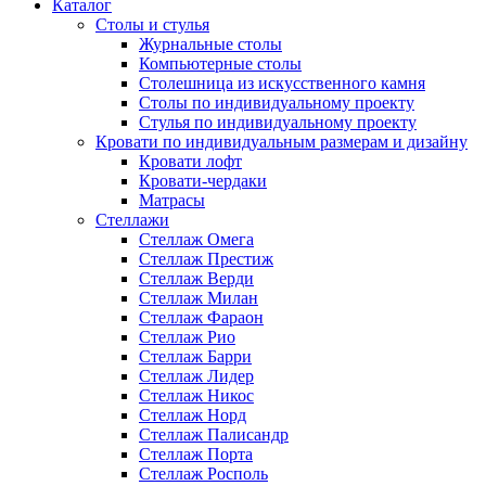
Каталог
Cтолы и стулья
Журнальные столы
Компьютерные столы
Столешница из искусственного камня
Столы по индивидуальному проекту
Стулья по индивидуальному проекту
Кровати по индивидуальным размерам и дизайну
Кровати лофт
Кровати-чердаки
Матрасы
Стеллажи
Стеллаж Омега
Стеллаж Престиж
Стеллаж Верди
Стеллаж Милан
Стеллаж Фараон
Стеллаж Рио
Стеллаж Барри
Стеллаж Лидер
Стеллаж Никос
Стеллаж Норд
Стеллаж Палисандр
Стеллаж Порта
Стеллаж Росполь