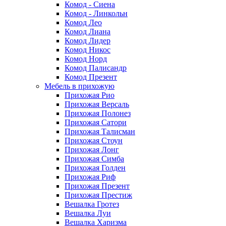
Комод - Сиена
Комод - Линкольн
Комод Лео
Комод Лиана
Комод Лидер
Комод Никос
Комод Норд
Комод Палисандр
Комод Презент
Мебель в прихожую
Прихожая Рио
Прихожая Версаль
Прихожая Полонез
Прихожая Сатори
Прихожая Талисман
Прихожая Стоун
Прихожая Лонг
Прихожая Симба
Прихожая Голден
Прихожая Риф
Прихожая Презент
Прихожая Престиж
Вешалка Гротез
Вешалка Луи
Вешалка Харизма