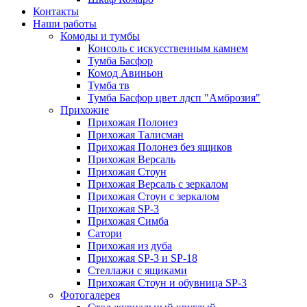
Контакты
Наши работы
Комоды и тумбы
Консоль с искусственным камнем
Тумба Басфор
Комод Авиньон
Тумба тв
Тумба Басфор цвет лдсп "Амброзия"
Прихожие
Прихожая Полонез
Прихожая Талисман
Прихожая Полонез без ящиков
Прихожая Версаль
Прихожая Стоун
Прихожая Версаль с зеркалом
Прихожая Стоун с зеркалом
Прихожая SP-3
Прихожая Симба
Сатори
Прихожая из дуба
Прихожая SP-3 и SP-18
Стеллажи с ящиками
Прихожая Стоун и обувница SP-3
Фотогалерея